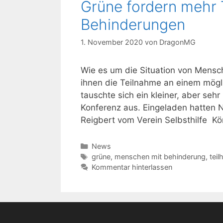
Grüne fordern mehr 
Behinderungen
1. November 2020
von
DragonMG
Wie es um die Situation von Mensc
ihnen die Teilnahme an einem mögli
tauschte sich ein kleiner, aber seh
Konferenz aus. Eingeladen hatten 
Reigbert vom Verein Selbsthilfe K
Kategorien
News
Schlagwörter
grüne
,
menschen mit behinderung
,
teil
Kommentar hinterlassen