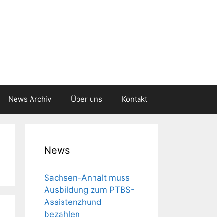
News Archiv
Über uns
Kontakt
News
Sachsen-Anhalt muss
Aus­bil­dung zum PTBS-
Assis­tenz­hund
bezahlen