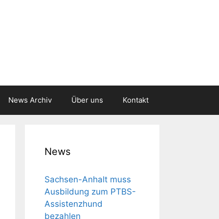
News Archiv
Über uns
Kontakt
News
Sachsen-Anhalt muss
Aus­bil­dung zum PTBS-
Assis­tenz­hund
bezahlen