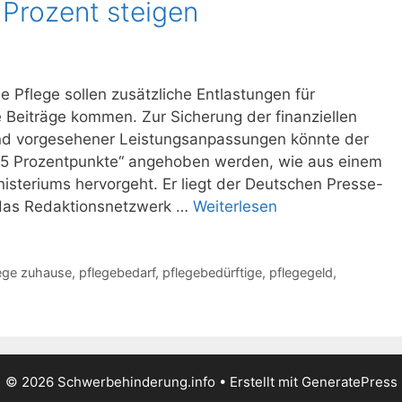
 Prozent steigen
e Pflege sollen zusätzliche Entlastungen für
 Beiträge kommen. Zur Sicherung der finanziellen
 und vorgesehener Leistungsanpassungen könnte der
,35 Prozentpunkte“ angehoben werden, wie aus einem
steriums hervorgeht. Er liegt der Deutschen Presse-
 das Redaktionsnetzwerk …
Weiterlesen
ege zuhause
,
pflegebedarf
,
pflegebedürftige
,
pflegegeld
,
© 2026 Schwerbehinderung.info
• Erstellt mit
GeneratePress