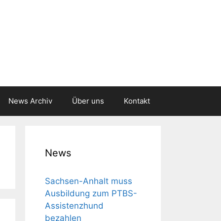
News Archiv
Über uns
Kontakt
News
Sachsen-Anhalt muss
Aus­bil­dung zum PTBS-
Assis­tenz­hund
bezahlen