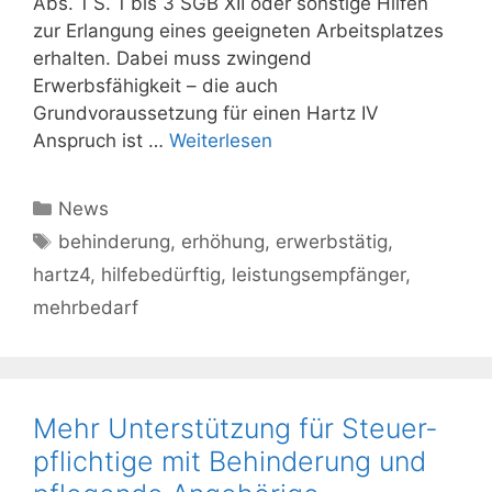
Abs. 1 S. 1 bis 3 SGB XII oder sonstige Hilfen
zur Erlangung eines geeigneten Arbeitsplatzes
erhalten. Dabei muss zwingend
Erwerbsfähigkeit – die auch
Grundvoraussetzung für einen Hartz IV
Anspruch ist …
Weiterlesen
Kategorien
News
Schlagwörter
behinderung
,
erhöhung
,
erwerbstätig
,
hartz4
,
hilfebedürftig
,
leistungsempfänger
,
mehrbedarf
Mehr Un­ter­stüt­zung für Steu­er­
pflich­ti­ge mit Be­hin­de­rung und