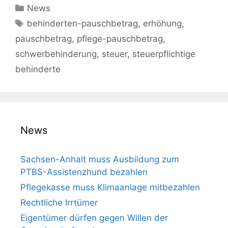
Kategorien
News
Schlagwörter
behinderten-pauschbetrag
,
erhöhung
,
pauschbetrag
,
pflege-pauschbetrag
,
schwerbehinderung
,
steuer
,
steuerpflichtige
behinderte
News
Sachsen-Anhalt muss Aus­bil­dung zum
PTBS-Assis­tenz­hund bezahlen
Pflegekasse muss Klimaanlage mitbezahlen
Rechtliche Irrtümer
Eigentümer dürfen gegen Willen der