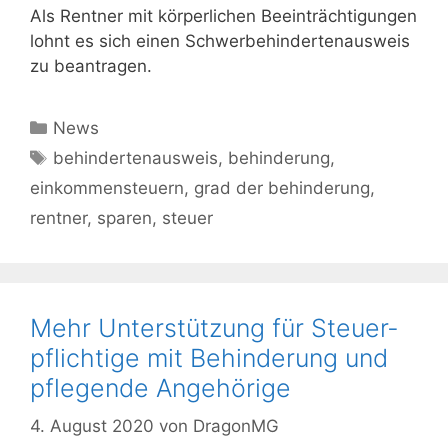
Als Rentner mit körperlichen Beeinträchtigungen
lohnt es sich einen Schwerbehindertenausweis
zu beantragen.
Kategorien
News
Schlagwörter
behindertenausweis
,
behinderung
,
einkommensteuern
,
grad der behinderung
,
rentner
,
sparen
,
steuer
Mehr Un­ter­stüt­zung für Steu­er­
pflich­ti­ge mit Be­hin­de­rung und
pfle­gen­de An­ge­hö­ri­ge
4. August 2020
von
DragonMG