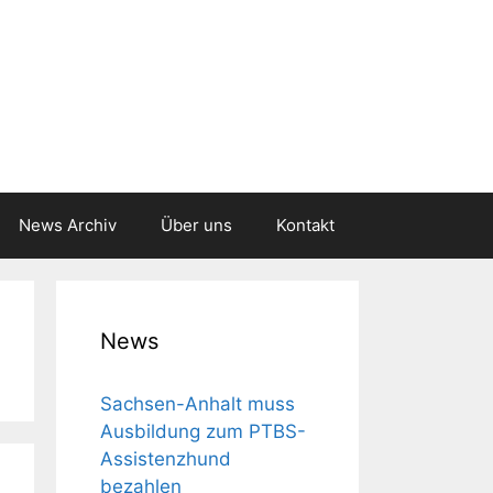
News Archiv
Über uns
Kontakt
News
Sachsen-Anhalt muss
Aus­bil­dung zum PTBS-
Assis­tenz­hund
bezahlen