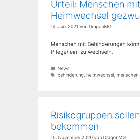
Urteil: Menschen mi
Heimwechsel gezwu
14. Juni 2021
von
DragonMG
Menschen mit Behinderungen könne
Pflegeheim zu wechseln.
Kategorien
News
Schlagwörter
behinderung
,
heimwechsel
,
menschen 
Risikogruppen soll
bekommen
15. November 2020
von
DragonMG