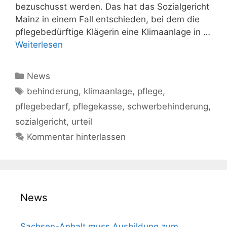
bezuschusst werden. Das hat das Sozialgericht
Mainz in einem Fall entschieden, bei dem die
pflegebedürftige Klägerin eine Klimaanlage in …
Weiterlesen
Kategorien
News
Schlagwörter
behinderung
,
klimaanlage
,
pflege
,
pflegebedarf
,
pflegekasse
,
schwerbehinderung
,
sozialgericht
,
urteil
Kommentar hinterlassen
News
Sachsen-Anhalt muss Aus­bil­dung zum