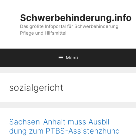
Zum
Inhalt
Schwerbehinderung.info
springen
Das größte Infoportal für Schwerbehinderung,
Pflege und Hilfsmittel
Menü
sozialgericht
Sachsen-Anhalt muss Aus­bil­
dung zum PTBS-Assis­tenz­hund