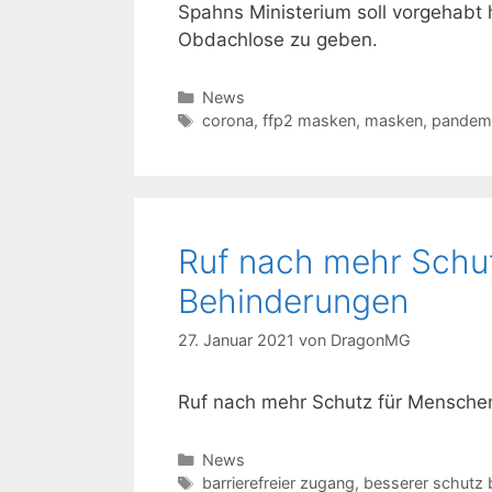
Spahns Ministerium soll vorgehabt
Obdachlose zu geben.
Kategorien
News
Schlagwörter
corona
,
ffp2 masken
,
masken
,
pandem
Ruf nach mehr Schu
Behinderungen
27. Januar 2021
von
DragonMG
Ruf nach mehr Schutz für Mensche
Kategorien
News
Schlagwörter
barrierefreier zugang
,
besserer schutz 