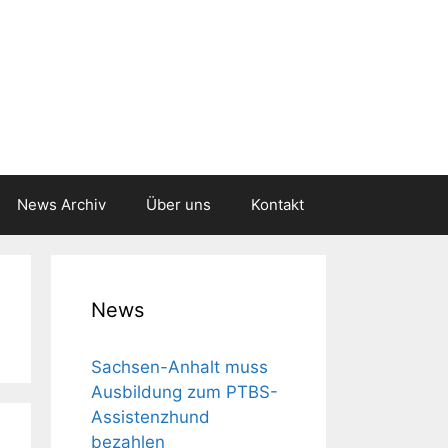
News Archiv
Über uns
Kontakt
News
Sachsen-Anhalt muss
Aus­bil­dung zum PTBS-
Assis­tenz­hund
bezahlen