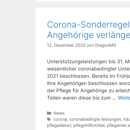
Corona-Sonderregelu
Angehörige verlänge
12. Dezember 2020
von
DragonMG
Unterstützungsleistungen bis 31. 
wesentlicher coronabedingter Unter
2021 beschlossen. Bereits im Früh
ihre Angehörigen beschlossen wor
der Pflege für Angehörige zu erleich
Teilen waren diese bis zum …
Weit
Kategorien
News
Schlagwörter
corona
,
coronabedingte leistungen
,
häu
pflegedienst
,
pflegehilfsmittel
,
pflegende 